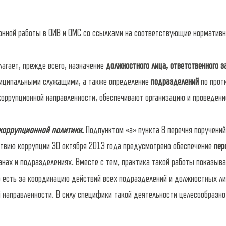
онной работы в ОИВ и ОМС со ссылками на соответствующие норматив
лагает, прежде всего, назначение
должностного лица, ответственного з
ниципальными служащими, а также определение
подразделений
по прот
оррупционной направленности, обеспечивают организацию и проведен
коррупционной политики
.
Подпунктом «а» пункта 8 перечня поручени
твию коррупции 30 октября 2013 года предусмотрено обеспечение
пер
анах и подразделениях. Вместе с тем, практика такой работы показыва
о есть за координацию действий всех подразделений и должностных ли
 направленности. В силу специфики такой деятельности целесообразн