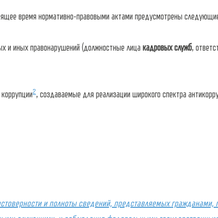
оящее время нормативно-правовыми актами предусмотрены следующие
ых и иных правонарушений (должностные лица
кадровых служб
, ответ
2
 коррупции
, создаваемые для реализации широкого спектра антикорр
достоверности и полноты сведений, представляемых гражданами