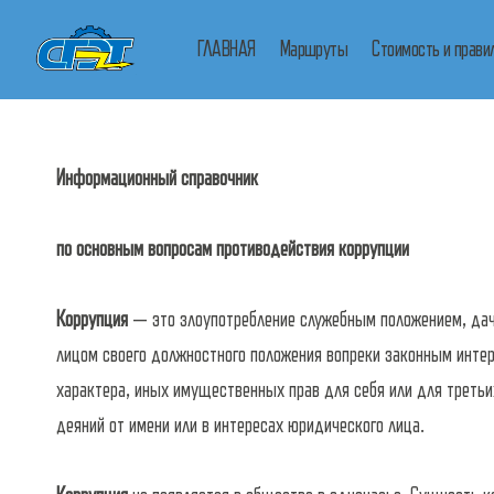
Перейти
ГЛАВНАЯ
Маршруты
Стоимость и прави
к
содержимому
Противодействие коррупции
Информационный справочник
по основным вопросам противодействия коррупции
Коррупция
— это злоупотребление служебным положением, дача
лицом своего должностного положения вопреки законным интер
характера, иных имущественных прав для себя или для треть
деяний от имени или в интересах юридического лица.