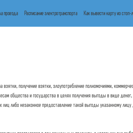
ла проезда
Расписание электротранспорта
Как вывести карту из стоп-
 взятки, получение взятки, злоупотребление полномочиями, коммерче
есам общества и государства в целях получения выгоды в виде денег,
их лиц либо незаконное предоставление такой выгоды указанному лицу