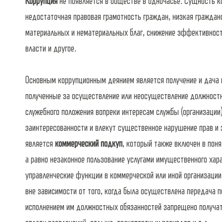
Коррупция
не появляется в обществе в одночасье. Сущность ко
недостаточная правовая грамотность граждан, низкая гражда
материальных и нематериальных благ, снижение эффективност
власти и другое.
Основным коррупционным деянием является получение и дача 
полученные за осуществление или неосуществление должност
служебного положения вопреки интересам службы (организации
заинтересованности и влекут существенное нарушение прав и з
является
коммерческий подкуп
, который также включен в пон
а равно незаконное пользование услугами имущественного ха
управленческие функции в коммерческой или иной организации.
вне зависимости от того, когда была осуществлена передача п
исполнением им должностных обязанностей запрещено получат