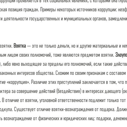
ррупции проявляется в тех социальных явлениях, с которыми она глубо
нская позиция граждан. Примеры некоторых источников коррупции: неэ
и деятельности государственных и муниципальных органов, замедление
взятки.
Взятка
— это не только деньги, но и другие материальные и не
ным лицом своих полномочий, тоже являются предметом взятки.
Злоуп
), либо явно выходящее за пределы его полномочий, если такие действ
аконных интересов общества. Схожим по своим признакам с составом т
ятие «коррупция». Различие этих преступлений заключается в том, что
рактера за совершение действий (бездействия) в интересах дающего 
 В отличие от взятки, уголовной ответственности подлежит только то
одкупа. Существует отличие взятки-вознаграждения от подарка. Должн
ь вознаграждение от физических и юридических лиц: подарки, денежн