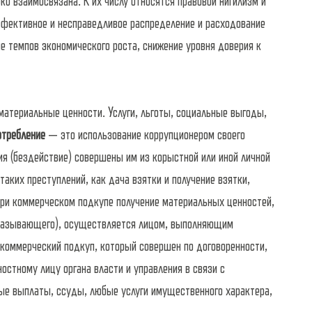
ко взаимосвязана. К их числу относятся правовой нигилизм и
ффективное и несправедливое распределение и расходование
 темпов экономического роста, снижение уровня доверия к
материальные ценности. Услуги, льготы, социальные выгоды,
отребление
— это использование коррупционером своего
ия (бездействие) совершены им из корыстной или иной личной
аких преступлений, как дача взятки и получение взятки,
 при коммерческом подкупе получение материальных ценностей,
(оказывающего), осуществляется лицом, выполняющим
т коммерческий подкуп, который совершен по договоренности,
остному лицу органа власти и управления в связи с
ые выплаты, ссуды, любые услуги имущественного характера,