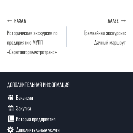
Навигация
НАЗАД
ДАЛЕЕ
по
Историческая экскурсия по
Трамвайная экскурсия:
предприятию МУПП
Дачный маршрут
записям
«Саратовгорэлектротранс»
ДОПОЛНИТЕЛЬНАЯ ИНФОРМАЦИЯ
Вакансии
Закупки
История предприятия
Дополнительные услуги