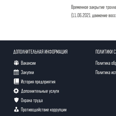
по
Временное закрытие тролл
(11.06.2021 движение восс
записям
ДОПОЛНИТЕЛЬНАЯ ИНФОРМАЦИЯ
ПОЛИТИКИ 
Вакансии
Политика об
Закупки
Политика ис
История предприятия
Дополнительные услуги
Охрана труда
Противодействие коррупции