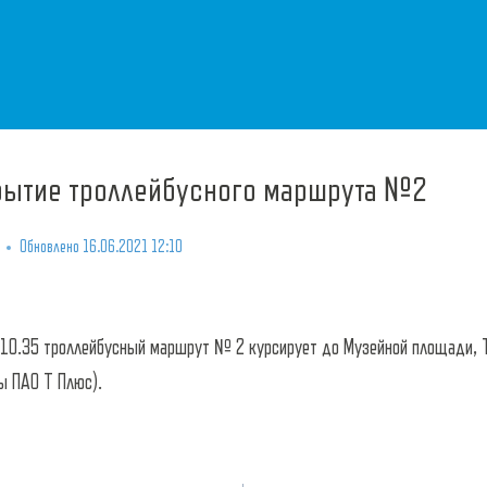
рытие троллейбусного маршрута №2
Обновлено
16.06.2021 12:10
с 10.35 троллейбусный маршрут № 2 курсирует до Музейной площади,
ы ПАО Т Плюс).