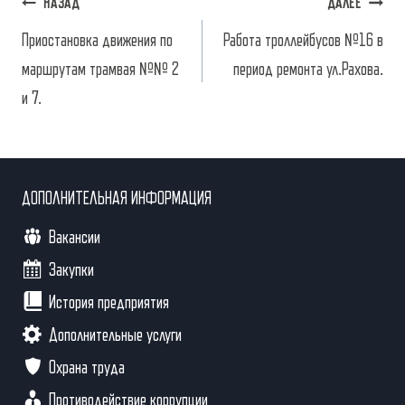
Навигация
НАЗАД
ДАЛЕЕ
по
Приостановка движения по
Работа троллейбусов №16 в
маршрутам трамвая №№ 2
период ремонта ул.Рахова.
записям
и 7.
ДОПОЛНИТЕЛЬНАЯ ИНФОРМАЦИЯ
Вакансии
Закупки
История предприятия
Дополнительные услуги
Охрана труда
Противодействие коррупции