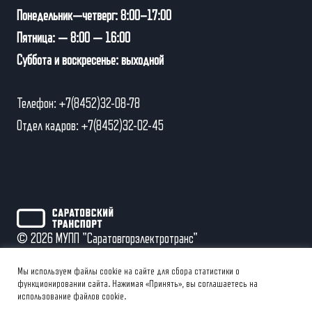
Понедельник—четверг: 8:00–17:00
Пятница: — 8:00 — 16:00
Суббота и воскресенье: выходной
Телефон: +7(8452)32-08-78
Отдел кадров: +7(8452)32-02-45
© 2026 МУПП "Саратовгорэлектротранс"
Мы используем файлы cookie на сайте для сбора статистики о
Частичное или полное использование/копирование
функционировании сайта. Нажимая «Принять», вы соглашаетесь на
использование файлов cookie.
материалов разрешается только при условии ссылки на