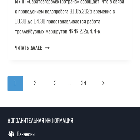
МУПП «Саратовгорэлектротранс» сообщает, что в связи
с проведением велопробега 31.05.2025 временно с
10.30 до 14.30 приостанавливается работа
троллейбусных маршрутов №№ 2,2а,4,4-к.
УВАЖАЕМЫЕ
ЧИТАТЬ ДАЛЕЕ
ПАССАЖИРЫ!
Навигация
Следующая
1
2
3
…
34
по
страница
страницам
ДОПОЛНИТЕЛЬНАЯ ИНФОРМАЦИЯ
Вакансии